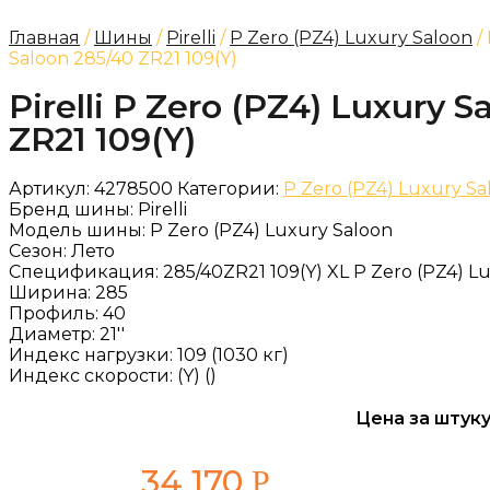
Главная
/
Шины
/
Pirelli
/
P Zero (PZ4) Luxury Saloon
/ 
Saloon 285/40 ZR21 109(Y)
Pirelli P Zero (PZ4) Luxury S
ZR21 109(Y)
Артикул:
4278500
Категории:
P Zero (PZ4) Luxury Sa
Бренд шины:
Pirelli
Модель шины:
P Zero (PZ4) Luxury Saloon
Сезон:
Лето
Спецификация:
285/40ZR21 109(Y) XL P Zero (PZ4) L
Ширина:
285
Профиль:
40
Диаметр:
21''
Индекс нагрузки:
109 (1030 кг)
Индекс скорости:
(Y) ()
Цена за штуку
34 170
Р