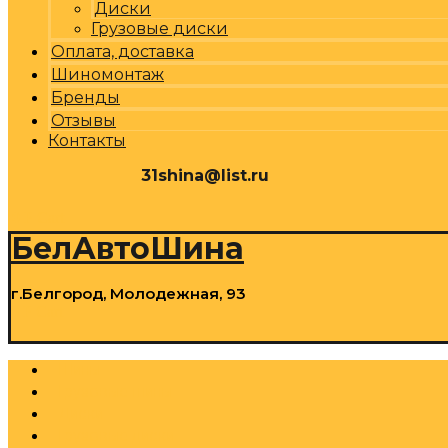
Диски
Грузовые диски
Оплата, доставка
Шиномонтаж
Бренды
Отзывы
Контакты
31shina@list.ru
0
Р
Cart
БелАвтоШина
г.Белгород, Молодежная, 93
0
Р
Cart
Шины
Грузовые шины
Диски
Грузовые диски