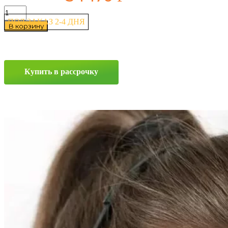
Количество
товара
ПОД ЗАКАЗ 2-4 ДНЯ
В корзину
Pirelli
P
Zero
(PZ4)
Luxury
Купить в рассрочку
Saloon
285/40
ZR21
109(Y)
Прокрутка
вверх