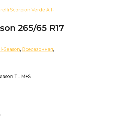
irelli Scorpion Verde All-
ason 265/65 R17
ll-Season
,
Всесезонная
,
Season TL M+S
: