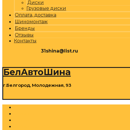
Диски
Грузовые диски
Оплата, доставка
Шиномонтаж
Бренды
Отзывы
Контакты
31shina@list.ru
0
Р
Cart
БелАвтоШина
г.Белгород, Молодежная, 93
0
Р
Cart
Шины
Грузовые шины
Диски
Грузовые диски