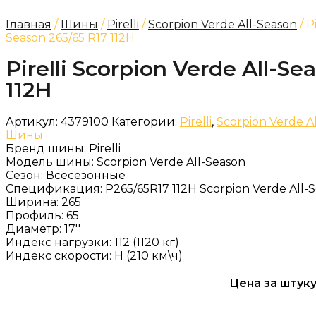
Главная
/
Шины
/
Pirelli
/
Scorpion Verde All-Season
/ P
Season 265/65 R17 112H
Pirelli Scorpion Verde All-Se
112H
Артикул:
4379100
Категории:
Pirelli
,
Scorpion Verde A
Шины
Бренд шины:
Pirelli
Модель шины:
Scorpion Verde All-Season
Сезон:
Всесезонные
Спецификация:
P265/65R17 112H Scorpion Verde All-
Ширина:
265
Профиль:
65
Диаметр:
17''
Индекс нагрузки:
112 (1120 кг)
Индекс скорости:
H (210 км\ч)
Цена за штуку