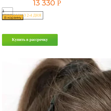
13 330
Р
Количество
товара
ПОД ЗАКАЗ 2-4 ДНЯ
В корзину
Pirelli
Scorpion
Verde
All-
Season
Купить в рассрочку
265/65
R17
112H
Прокрутка
вверх