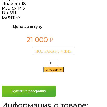
Диаметр:
18''
PCD:
5x114.3
Dia:
66.1
Вылет:
47
Цена за штуку:
21 000
Р
ПОД ЗАКАЗ 2-4 ДНЯ
Количество
товара
В корзину
Replay
INF20
8x18
5x114.3
ET47
Купить в рассрочку
D66.1
Sil
Информация о товаре: