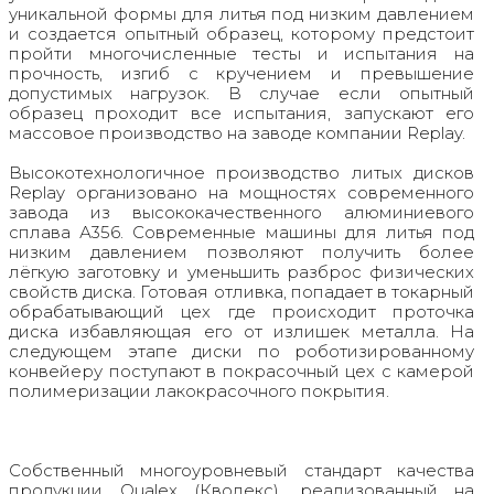
уникальной формы для литья под низким давлением
и создается опытный образец, которому предстоит
пройти многочисленные тесты и испытания на
прочность, изгиб с кручением и превышение
допустимых нагрузок. В случае если опытный
образец проходит все испытания, запускают его
массовое производство на заводе компании Replay.
Высокотехнологичное производство литых дисков
Replay организовано на мощностях современного
завода из высококачественного алюминиевого
сплава А356. Современные машины для литья под
низким давлением позволяют получить более
лёгкую заготовку и уменьшить разброс физических
свойств диска. Готовая отливка, попадает в токарный
обрабатывающий цех где происходит проточка
диска избавляющая его от излишек металла. На
следующем этапе диски по роботизированному
конвейеру поступают в покрасочный цех с камерой
полимеризации лакокрасочного покрытия.
Собственный многоуровневый стандарт качества
продукции Qualex (Кволекс), реализованный на