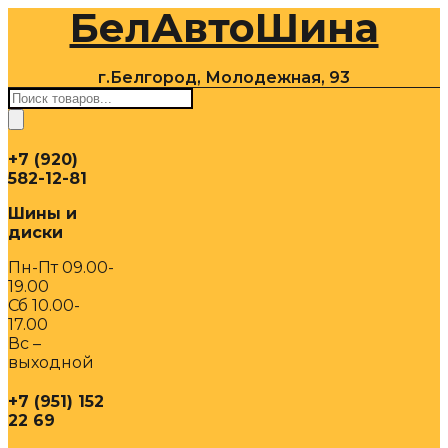
БелАвтоШина
Перейти
к
содержимому
г.Белгород, Молодежная, 93
Поиск
товаров
+7 (920)
582-12-81
Шины и
диски
Пн-Пт 09.00-
19.00
Сб 10.00-
17.00
Вс –
выходной
+7 (951) 152
22 69