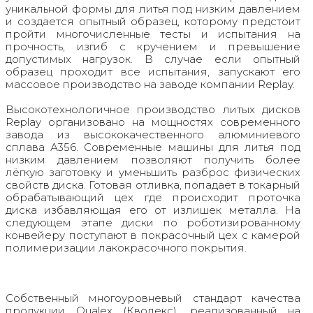
уникальной формы для литья под низким давлением
и создается опытный образец, которому предстоит
пройти многочисленные тесты и испытания на
прочность, изгиб с кручением и превышение
допустимых нагрузок. В случае если опытный
образец проходит все испытания, запускают его
массовое производство на заводе компании Replay.
Высокотехнологичное производство литых дисков
Replay организовано на мощностях современного
завода из высококачественного алюминиевого
сплава А356. Современные машины для литья под
низким давлением позволяют получить более
лёгкую заготовку и уменьшить разброс физических
свойств диска. Готовая отливка, попадает в токарный
обрабатывающий цех где происходит проточка
диска избавляющая его от излишек металла. На
следующем этапе диски по роботизированному
конвейеру поступают в покрасочный цех с камерой
полимеризации лакокрасочного покрытия.
Собственный многоуровневый стандарт качества
продукции Qualex (Кволекс), реализованный на