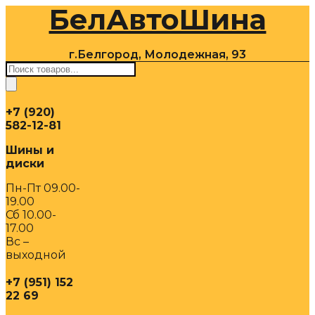
БелАвтоШина
Перейти
к
содержимому
г.Белгород, Молодежная, 93
Поиск
товаров
+7 (920)
582-12-81
Шины и
диски
Пн-Пт 09.00-
19.00
Сб 10.00-
17.00
Вс –
выходной
+7 (951) 152
22 69