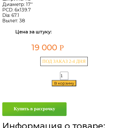
Диаметр:
17''
PCD:
6x139.7
Dia:
67.1
Вылет:
38
Цена за штуку:
19 000
Р
ПОД ЗАКАЗ 2-4 ДНЯ
Количество
товара
В корзину
Replay
MI137
7.5x17
6x139.7
ET38
Купить в рассрочку
D67.1
Sil
Информация о товаре: