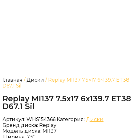
Главная
/
Диски
/ Replay MI137 7.5×17 6×139.7 ET38
D67.1 Sil
Replay MI137 7.5x17 6x139.7 ET38
D67.1 Sil
Артикул:
WHS154366
Категория:
Диски
Бренд диска:
Replay
Модель диска:
MI137
Ширина:
7.5''