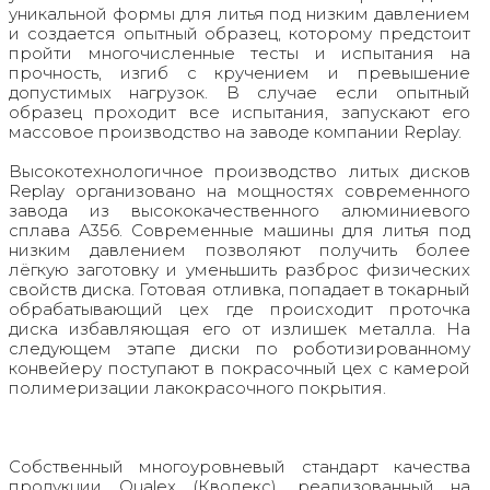
уникальной формы для литья под низким давлением
и создается опытный образец, которому предстоит
пройти многочисленные тесты и испытания на
прочность, изгиб с кручением и превышение
допустимых нагрузок. В случае если опытный
образец проходит все испытания, запускают его
массовое производство на заводе компании Replay.
Высокотехнологичное производство литых дисков
Replay организовано на мощностях современного
завода из высококачественного алюминиевого
сплава А356. Современные машины для литья под
низким давлением позволяют получить более
лёгкую заготовку и уменьшить разброс физических
свойств диска. Готовая отливка, попадает в токарный
обрабатывающий цех где происходит проточка
диска избавляющая его от излишек металла. На
следующем этапе диски по роботизированному
конвейеру поступают в покрасочный цех с камерой
полимеризации лакокрасочного покрытия.
Собственный многоуровневый стандарт качества
продукции Qualex (Кволекс), реализованный на