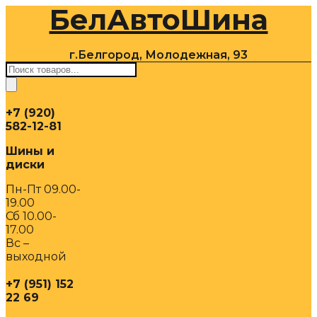
БелАвтоШина
Перейти
к
содержимому
г.Белгород, Молодежная, 93
Поиск
товаров
+7 (920)
582-12-81
Шины и
диски
Пн-Пт 09.00-
19.00
Сб 10.00-
17.00
Вс –
выходной
+7 (951) 152
22 69