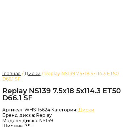
Главная
/
Диски
/ Replay NS139 7.5×18 5×114.3 ET50
D66.1 SF
Replay NS139 7.5x18 5x114.3 ET50
D66.1 SF
Артикул:
WHS115624
Категория:
Диски
Бренд диска:
Replay
Модель диска:
NS139
Ширина:
7.5''