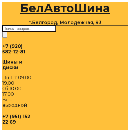
БелАвтоШина
Перейти
к
содержимому
г.Белгород, Молодежная, 93
Поиск
товаров
+7 (920)
582-12-81
Шины и
диски
Пн-Пт 09.00-
19.00
Сб 10.00-
17.00
Вс –
выходной
+7 (951) 152
22 69