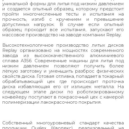
уникальной формы для литья под низким давлением
и создается опытный образец, которому предстоит
пройти многочисленные тесты и испытания на
прочность, изгиб с кручением и превышение
допустимых нагрузок. В случае если опытный
образец проходит все испытания, запускают его
массовое производство на заводе компании Replay.
Высокотехнологичное производство литых дисков
Replay организовано на мощностях современного
завода из высококачественного алюминиевого
сплава А356. Современные машины для литья под
низким давлением позволяют получить более
лёгкую заготовку и уменьшить разброс физических
свойств диска. Готовая отливка, попадает в токарный
обрабатывающий цех где происходит проточка
диска избавляющая его от излишек металла. На
следующем этапе диски по роботизированному
конвейеру поступают в покрасочный цех с камерой
полимеризации лакокрасочного покрытия.
Собственный многоуровневый стандарт качества
продукции Qualex (Кволекс), реализованный на