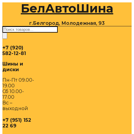
БелАвтоШина
Перейти
к
содержимому
г.Белгород, Молодежная, 93
Поиск
товаров
+7 (920)
582-12-81
Шины и
диски
Пн-Пт 09.00-
19.00
Сб 10.00-
17.00
Вс –
выходной
+7 (951) 152
22 69