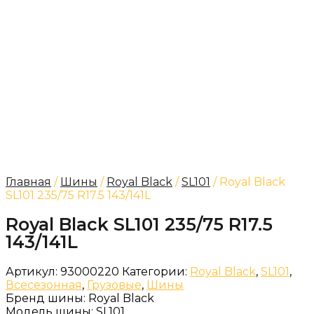
Главная
/
Шины
/
Royal Black
/
SL101
/ Royal Black
SL101 235/75 R17.5 143/141L
Royal Black SL101 235/75 R17.5
143/141L
Артикул:
93000220
Категории:
Royal Black
,
SL101
,
Всесезонная
,
Грузовые
,
Шины
Бренд шины:
Royal Black
Модель шины:
SL101