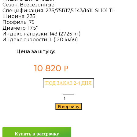
Сезон:
Всесезонные
Спецификация:
235/75R17,5 143/141L SL101 TL
Ширина:
235
Профиль:
75
Диаметр:
17.5''
Индекс нагрузки:
143 (2725 кг)
Индекс скорости:
L (120 км\ч)
Цена за штуку:
10 820
Р
ПОД ЗАКАЗ 2-4 ДНЯ
Количество
товара
В корзину
Royal
Black
SL101
235/75
R17.5
Купить в рассрочку
143/141L