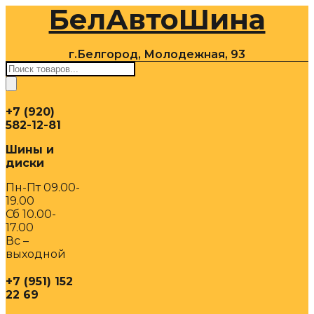
БелАвтоШина
Перейти
к
содержимому
г.Белгород, Молодежная, 93
Поиск
товаров
+7 (920)
582-12-81
Шины и
диски
Пн-Пт 09.00-
19.00
Сб 10.00-
17.00
Вс –
выходной
+7 (951) 152
22 69