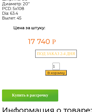
Диаметр:
20''
PCD:
5x108
Dia:
63.4
Вылет:
45
Цена за штуку:
17 740
Р
ПОД ЗАКАЗ 2-4 ДНЯ
Количество
товара
В корзину
RST
R002
(Land
Rover)
8.5x20
Купить в рассрочку
5x108
ET45
D63.4
Информация о товаре:
Silver