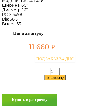
Модель диска:
Асти
Ширина:
6.5''
Диаметр:
16''
PCD:
4x98
Dia:
58.5
Вылет:
35
Цена за штуку:
11 660
Р
ПОД ЗАКАЗ 2-4 ДНЯ
Количество
товара
В корзину
Скад
Асти
6.5x16
4x98
ET35
Купить в рассрочку
D58.5
Черный
с