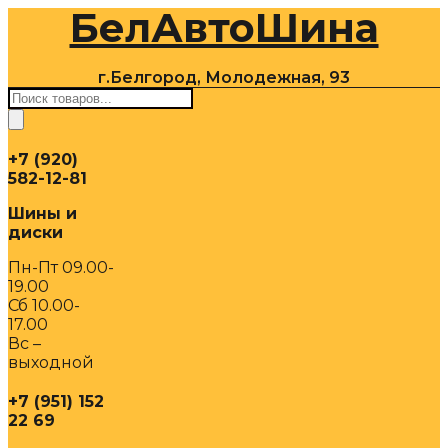
БелАвтоШина
Перейти
к
содержимому
г.Белгород, Молодежная, 93
Поиск
товаров
+7 (920)
582-12-81
Шины и
диски
Пн-Пт 09.00-
19.00
Сб 10.00-
17.00
Вс –
выходной
+7 (951) 152
22 69