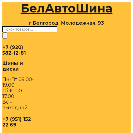
БелАвтоШина
Перейти
к
содержимому
г.Белгород, Молодежная, 93
Поиск
товаров
+7 (920)
582-12-81
Шины и
диски
Пн-Пт 09.00-
19.00
Сб 10.00-
17.00
Вс –
выходной
+7 (951) 152
22 69