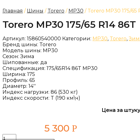
Главная
/
Шины
/
Torero
/
MP30
/ Torero MP30 175/65 
Torero MP30 175/65 R14 86T
Артикул:
15860540000
Категории:
MP30
,
Torero
,
Зим
Бренд шины:
Torero
Модель шины:
MP30
Сезон:
Зима
Шипованные:
да
Спецификация:
175/65R14 86T MP30
Ширина:
175
Профиль:
65
Диаметр:
14''
Индекс нагрузки:
86 (530 кг)
Индекс скорости:
T (190 км\ч)
Цена за штуку
5 300
Р
Количество