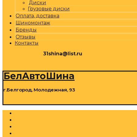
Диски
Грузовые диски
Оплата, доставка
Шиномонтаж
Бренды
Отзывы
Контакты
31shina@list.ru
0
Р
Cart
БелАвтоШина
г.Белгород, Молодежная, 93
0
Р
Cart
Шины
Грузовые шины
Диски
Грузовые диски