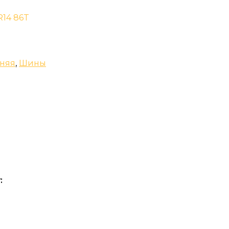
R14 86T
няя
,
Шины
: