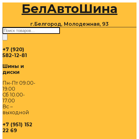
БелАвтоШина
Перейти
к
содержимому
г.Белгород, Молодежная, 93
Поиск
товаров
+7 (920)
582-12-81
Шины и
диски
Пн-Пт 09.00-
19.00
Сб 10.00-
17.00
Вс –
выходной
+7 (951) 152
22 69