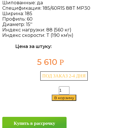
Шипованные:
да
Спецификация:
185/60R15 88T MP30
Ширина:
185
Профиль:
60
Диаметр:
15''
Индекс нагрузки:
88 (560 кг)
Индекс скорости:
T (190 км\ч)
Цена за штуку:
5 610
Р
ПОД ЗАКАЗ 2-4 ДНЯ
Количество
товара
В корзину
Torero
MP30
185/60
R15
88T
Купить в рассрочку