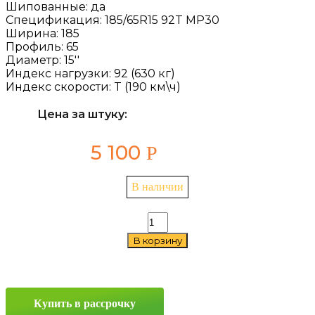
Шипованные:
да
Спецификация:
185/65R15 92T MP30
Ширина:
185
Профиль:
65
Диаметр:
15''
Индекс нагрузки:
92 (630 кг)
Индекс скорости:
T (190 км\ч)
Цена за штуку:
5 100
Р
В наличии
Количество
товара
В корзину
Torero
MP30
185/65
R15
92T
Купить в рассрочку