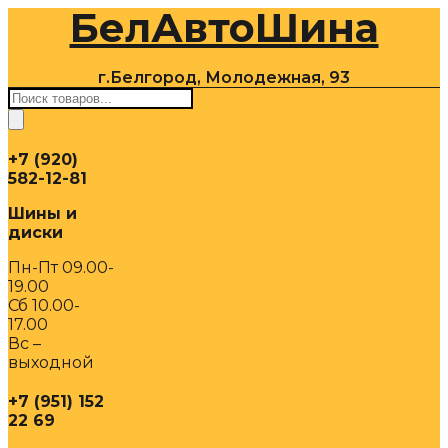
БелАвтоШина
Перейти
к
содержимому
г.Белгород, Молодежная, 93
Поиск
товаров
+7 (920)
582-12-81
Шины и
диски
Пн-Пт 09.00-
19.00
Сб 10.00-
17.00
Вс –
выходной
+7 (951) 152
22 69