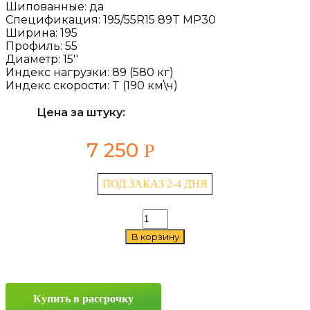
Шипованные:
да
Спецификация:
195/55R15 89T MP30
Ширина:
195
Профиль:
55
Диаметр:
15''
Индекс нагрузки:
89 (580 кг)
Индекс скорости:
T (190 км\ч)
Цена за штуку:
7 250
Р
ПОД ЗАКАЗ 2-4 ДНЯ
Количество
товара
В корзину
Torero
MP30
195/55
R15
89T
Купить в рассрочку