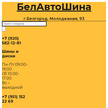
БелАвтоШина
Перейти
к
содержимому
г.Белгород, Молодежная, 93
Поиск
товаров
+7 (920)
582-12-81
Шины и
диски
Пн-Пт 09.00-
19.00
Сб 10.00-
17.00
Вс –
выходной
+7 (951) 152
22 69