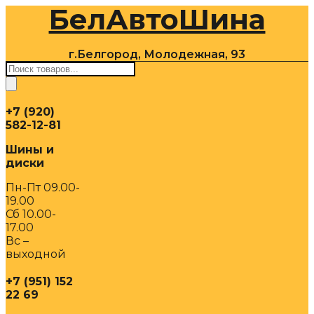
БелАвтоШина
Перейти
к
содержимому
г.Белгород, Молодежная, 93
Поиск
товаров
+7 (920)
582-12-81
Шины и
диски
Пн-Пт 09.00-
19.00
Сб 10.00-
17.00
Вс –
выходной
+7 (951) 152
22 69