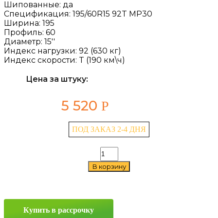
Шипованные:
да
Спецификация:
195/60R15 92T MP30
Ширина:
195
Профиль:
60
Диаметр:
15''
Индекс нагрузки:
92 (630 кг)
Индекс скорости:
T (190 км\ч)
Цена за штуку:
5 520
Р
ПОД ЗАКАЗ 2-4 ДНЯ
Количество
товара
В корзину
Torero
MP30
195/60
R15
92T
Купить в рассрочку