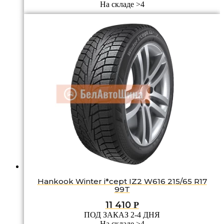
На складе >4
Hankook Winter i*cept IZ2 W616 215/65 R17
99T
11 410
Р
ПОД ЗАКАЗ 2-4 ДНЯ
На складе >4