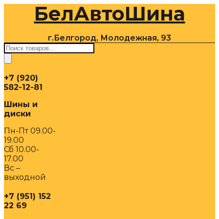
БелАвтоШина
Перейти
к
содержимому
г.Белгород, Молодежная, 93
Поиск
товаров
+7 (920)
582-12-81
Шины и
диски
Пн-Пт 09.00-
19.00
Сб 10.00-
17.00
Вс –
выходной
+7 (951) 152
22 69