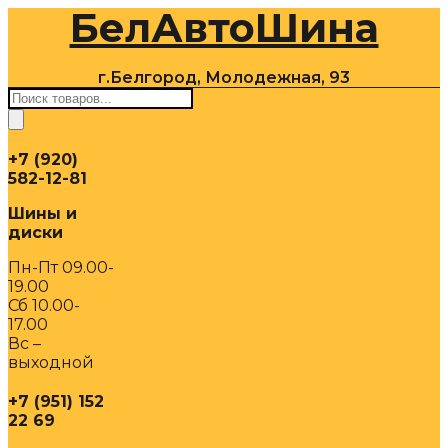
БелАвтоШина
Перейти
к
содержимому
г.Белгород, Молодежная, 93
Поиск
товаров
+7 (920)
582-12-81
Шины и
диски
Пн-Пт 09.00-
19.00
Сб 10.00-
17.00
Вс –
выходной
+7 (951) 152
22 69