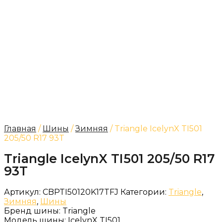
Главная
/
Шины
/
Зимняя
/ Triangle IcelynX TI501
205/50 R17 93T
Triangle IcelynX TI501 205/50 R17
93T
Артикул:
CBPTI50120K17TFJ
Категории:
Triangle
,
Зимняя
,
Шины
Бренд шины:
Triangle
Модель шины:
IcelynX TI501