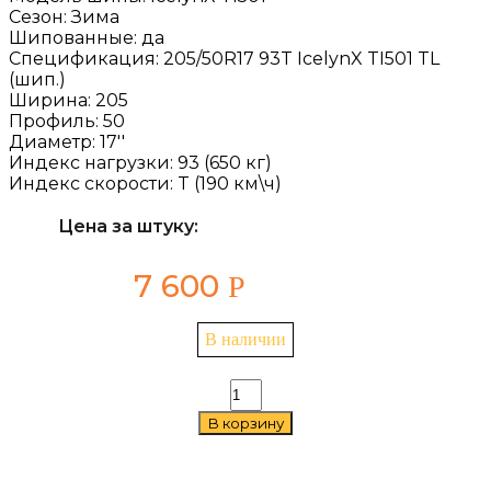
Сезон:
Зима
Шипованные:
да
Спецификация:
205/50R17 93T IcelynX TI501 TL
(шип.)
Ширина:
205
Профиль:
50
Диаметр:
17''
Индекс нагрузки:
93 (650 кг)
Индекс скорости:
T (190 км\ч)
Цена за штуку:
7 600
Р
В наличии
Количество
товара
В корзину
Triangle
IcelynX
TI501
205/50