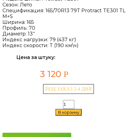
Сезон:
Лето
Спецификация:
165/70R13 79T Protract TE301 TL
M+S
Ширина:
165
Профиль:
70
Диаметр:
13''
Индекс нагрузки:
79 (437 кг)
Индекс скорости:
T (190 км\ч)
Цена за штуку:
3 120
Р
ПОД ЗАКАЗ 2-4 ДНЯ
Количество
товара
В корзину
Triangle
Protract
TE301
165/70
R13