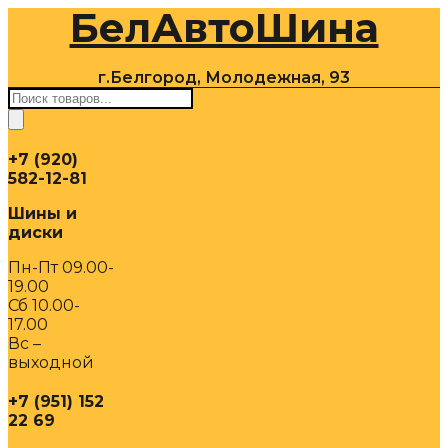
БелАвтоШина
Перейти
к
содержимому
г.Белгород, Молодежная, 93
Поиск
товаров
+7 (920)
582-12-81
Шины и
диски
Пн-Пт 09.00-
19.00
Сб 10.00-
17.00
Вс –
выходной
+7 (951) 152
22 69