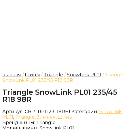
Главная
/
Шины
/
Triangle
/
SnowLink PL01
/ Triangle
SnowLink PL01 235/45 R18 98R
Triangle SnowLink PL01 235/45
R18 98R
Артикул:
CBPTRPL123L18RFJ
Категории:
SnowLink
PL01
,
Triangle
,
Зимняя
,
Шины
Бренд шины:
Triangle
Модель шины:
SnowLink PL01