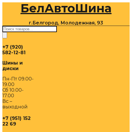
БелАвтоШина
Перейти
к
содержимому
г.Белгород, Молодежная, 93
Поиск
товаров
+7 (920)
582-12-81
Шины и
диски
Пн-Пт 09.00-
19.00
Сб 10.00-
17.00
Вс –
выходной
+7 (951) 152
22 69