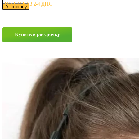
товара
ПОД ЗАКАЗ 2-4 ДНЯ
В корзину
Tunga
Nordway
2
PW-
5
Купить в рассрочку
205/65
R15
94Q
Прокрутка
вверх