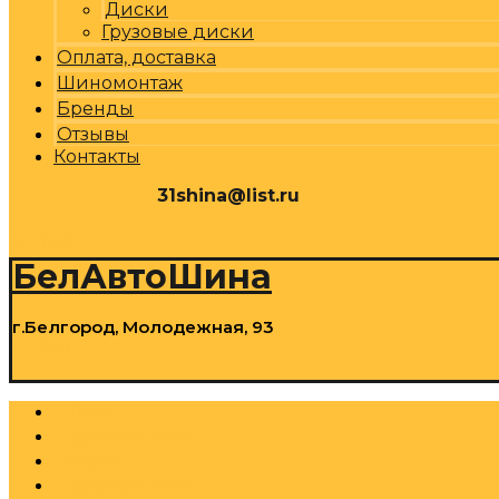
Диски
Грузовые диски
Оплата, доставка
Шиномонтаж
Бренды
Отзывы
Контакты
31shina@list.ru
0
Р
Cart
БелАвтоШина
г.Белгород, Молодежная, 93
0
Р
Cart
Шины
Грузовые шины
Диски
Грузовые диски