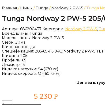
Главная
/
Шины
/
Tunga
/
Nordway 2 PW-5
/ Tunga No
Tunga Nordway 2 PW-5 205/
Артикул:
686200437
Категории:
Nordway 2 PW-5
,
Tu
Бренд шины:
Tunga
Модель шины:
Nordway 2 PW-5
Сезон:
Зима
Шипованные:
да
Спецификация:
205/65R15 94Q Nordway 2 PW-5 TL (1
Ширина:
205
Профиль:
65
Диаметр:
15''
Индекс нагрузки:
94 (670 кг)
Индекс скорости:
Q (160 км\ч)
Цена за штуку
5 230
Р
Количество