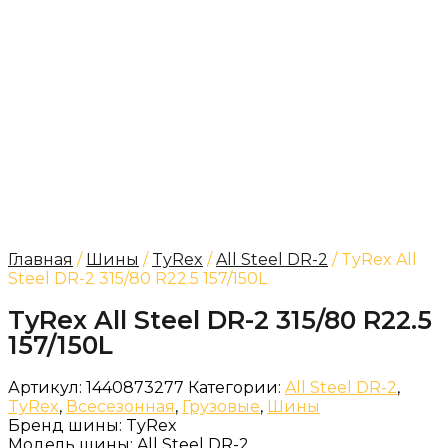
Главная
/
Шины
/
TyRex
/
All Steel DR-2
/ TyRex All
Steel DR-2 315/80 R22.5 157/150L
TyRex All Steel DR-2 315/80 R22.5
157/150L
Артикул:
1440873277
Категории:
All Steel DR-2
,
TyRex
,
Всесезонная
,
Грузовые
,
Шины
Бренд шины:
TyRex
Модель шины:
All Steel DR-2