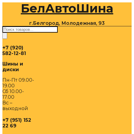
БелАвтоШина
Перейти
к
содержимому
г.Белгород, Молодежная, 93
Поиск
товаров
+7 (920)
582-12-81
Шины и
диски
Пн-Пт 09.00-
19.00
Сб 10.00-
17.00
Вс –
выходной
+7 (951) 152
22 69