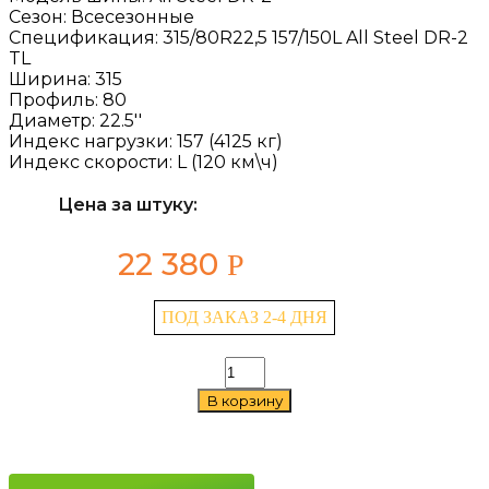
Сезон:
Всесезонные
Спецификация:
315/80R22,5 157/150L All Steel DR-2
TL
Ширина:
315
Профиль:
80
Диаметр:
22.5''
Индекс нагрузки:
157 (4125 кг)
Индекс скорости:
L (120 км\ч)
Цена за штуку:
22 380
Р
ПОД ЗАКАЗ 2-4 ДНЯ
Количество
товара
В корзину
TyRex
All
Steel
DR-
2