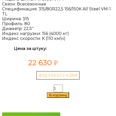
Сезон:
Всесезонные
Спецификация:
315/80R22,5 156/150K All Steel VM-1
TL
Ширина:
315
Профиль:
80
Диаметр:
22.5''
Индекс нагрузки:
156 (4000 кг)
Индекс скорости:
K (110 км\ч)
Цена за штуку:
22 630
Р
ПОД ЗАКАЗ 2-4 ДНЯ
Количество
товара
В корзину
TyRex
All
Steel
VM-
1