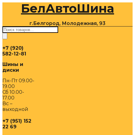
БелАвтоШина
Перейти
к
содержимому
г.Белгород, Молодежная, 93
Поиск
товаров
+7 (920)
582-12-81
Шины и
диски
Пн-Пт 09.00-
19.00
Сб 10.00-
17.00
Вс –
выходной
+7 (951) 152
22 69