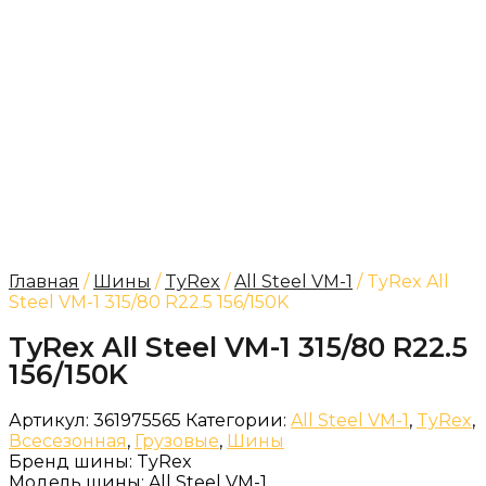
Главная
/
Шины
/
TyRex
/
All Steel VM-1
/ TyRex All
Steel VM-1 315/80 R22.5 156/150K
TyRex All Steel VM-1 315/80 R22.5
156/150K
Артикул:
361975565
Категории:
All Steel VM-1
,
TyRex
,
Всесезонная
,
Грузовые
,
Шины
Бренд шины:
TyRex
Модель шины:
All Steel VM-1