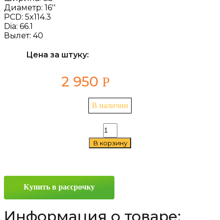
Диаметр:
16''
PCD:
5x114.3
Dia:
66.1
Вылет:
40
Цена за штуку:
2 950
Р
В наличии
Количество
товара
В корзину
ТЗСК
Nissan
Qashgai
6.5x16
5x114.3
Купить в рассрочку
ET40
D66.1
Серебро
Информация о товаре: