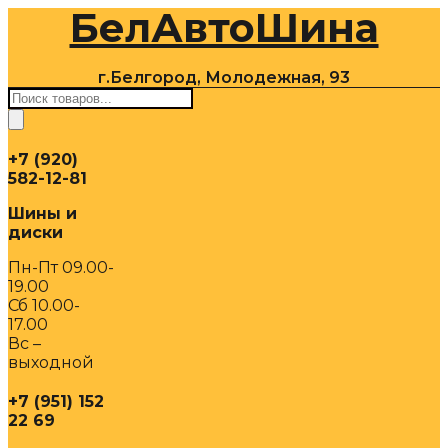
БелАвтоШина
Перейти
к
содержимому
г.Белгород, Молодежная, 93
Поиск
товаров
+7 (920)
582-12-81
Шины и
диски
Пн-Пт 09.00-
19.00
Сб 10.00-
17.00
Вс –
выходной
+7 (951) 152
22 69