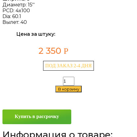
Диаметр:
15''
PCD:
4x100
Dia:
60.1
Вылет:
40
Цена за штуку:
2 350
Р
ПОД ЗАКАЗ 2-4 ДНЯ
Количество
товара
В корзину
ТЗСК
Renault
Logan
6x15
4x100
Купить в рассрочку
ET40
D60.1
Серебро
Информация о товаре: