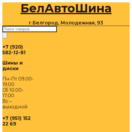
БелАвтоШина
Перейти
к
содержимому
г.Белгород, Молодежная, 93
Поиск
товаров
+7 (920)
582-12-81
Шины и
диски
Пн-Пт 09.00-
19.00
Сб 10.00-
17.00
Вс –
выходной
+7 (951) 152
22 69