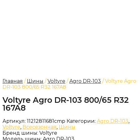
Главная
/
Шины
/
Voltyre
/
Agro DR-103
/ Voltyre Agro
DR-103 800/65 R32 167A8
Voltyre Agro DR-103 800/65 R32
167A8
Артикул:
11212811681cmp
Категории:
Agro DR-103
,
Voltyre
,
Всесезонная
,
Шины
Бренд шины:
Voltyre
Модель шины:
Agro DR-103