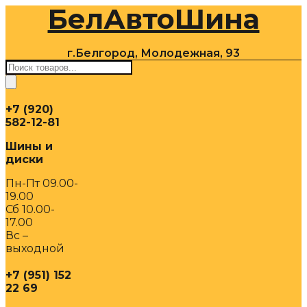
БелАвтоШина
Перейти
к
содержимому
г.Белгород, Молодежная, 93
Поиск
товаров
+7 (920)
582-12-81
Шины и
диски
Пн-Пт 09.00-
19.00
Сб 10.00-
17.00
Вс –
выходной
+7 (951) 152
22 69