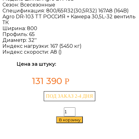
Сезон:
Всесезонные
Спецификация:
800/65R32(30,5R32) 167A8 (164B)
Agro DR-103 TT РОССИЯ + Камера 30,5L-32 вентиль
ТК
Ширина:
800
Профиль:
65
Диаметр:
32''
Индекс нагрузки:
167 (5450 кг)
Индекс скорости:
A8 ()
Цена за штуку:
131 390
Р
ПОД ЗАКАЗ 2-4 ДНЯ
Количество
товара
В корзину
Voltyre
Agro
DR-
103