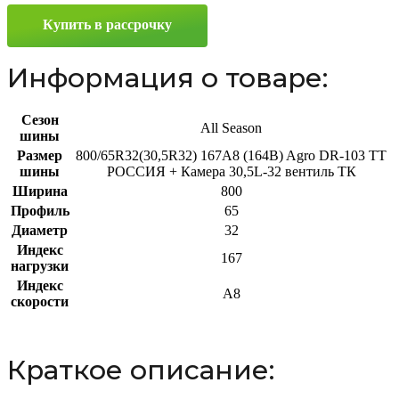
800/65
Купить в рассрочку
R32
167A8
Информация о товаре:
Сезон
All Season
шины
Размер
800/65R32(30,5R32) 167A8 (164B) Agro DR-103 TT
шины
РОССИЯ + Камера 30,5L-32 вентиль ТК
Ширина
800
Профиль
65
Диаметр
32
Индекс
167
нагрузки
Индекс
A8
скорости
Краткое описание: