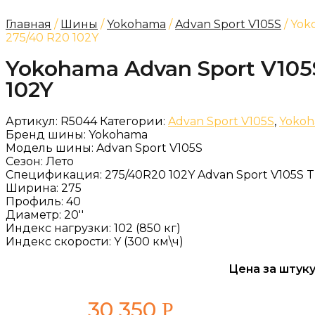
Главная
/
Шины
/
Yokohama
/
Advan Sport V105S
/ Yok
275/40 R20 102Y
Yokohama Advan Sport V105
102Y
Артикул:
R5044
Категории:
Advan Sport V105S
,
Yoko
Бренд шины:
Yokohama
Модель шины:
Advan Sport V105S
Сезон:
Лето
Спецификация:
275/40R20 102Y Advan Sport V105S 
Ширина:
275
Профиль:
40
Диаметр:
20''
Индекс нагрузки:
102 (850 кг)
Индекс скорости:
Y (300 км\ч)
Цена за штуку
30 350
Р