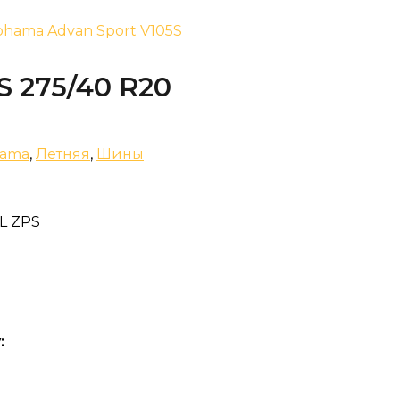
ohama Advan Sport V105S
S 275/40 R20
hama
,
Летняя
,
Шины
TL ZPS
: