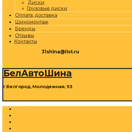
Диски
Грузовые диски
Оплата, доставка
Шиномонтаж
Бренды
Отзывы
Контакты
31shina@list.ru
0
Р
Cart
БелАвтоШина
г.Белгород, Молодежная, 93
0
Р
Cart
Шины
Грузовые шины
Диски
Грузовые диски