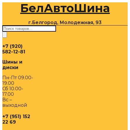
БелАвтоШина
Перейти
к
содержимому
г.Белгород, Молодежная, 93
Поиск
товаров
+7 (920)
582-12-81
Шины и
диски
Пн-Пт 09.00-
19.00
Сб 10.00-
17.00
Вс –
выходной
+7 (951) 152
22 69