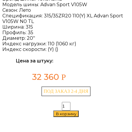
Модель шины:
Advan Sport V105W
Сезон:
Лето
Спецификация:
315/35ZR20 110(Y) XL Advan Sport
V105W N0 TL
Ширина:
315
Профиль:
35
Диаметр:
20''
Индекс нагрузки:
110 (1060 кг)
Индекс скорости:
(Y) ()
Цена за штуку:
32 360
Р
ПОД ЗАКАЗ 2-4 ДНЯ
Количество
товара
В корзину
Yokohama
Advan
Sport
V105W