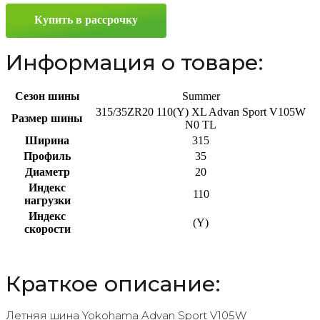
315/35
Купить в рассрочку
ZR20
110(Y)
Информация о товаре:
Сезон шины
Summer
315/35ZR20 110(Y) XL Advan Sport V105W
Размер шины
N0 TL
Ширина
315
Профиль
35
Диаметр
20
Индекс
110
нагрузки
Индекс
(Y)
скорости
Краткое описание:
Летняя шина Yokohama Advan Sport V105W