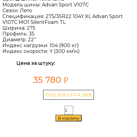
Модель шины:
Advan Sport V107C
Сезон:
Лето
Спецификация:
275/35R22 104Y XL Advan Sport
V107C MO1 SilentFoam TL
Ширина:
275
Профиль:
35
Диаметр:
22''
Индекс нагрузки:
104 (900 кг)
Индекс скорости:
Y (300 км\ч)
Цена за штуку:
35 780
Р
ПОД ЗАКАЗ 2-4 ДНЯ
Количество
товара
В корзину
Yokohama
Advan
Sport
V107C