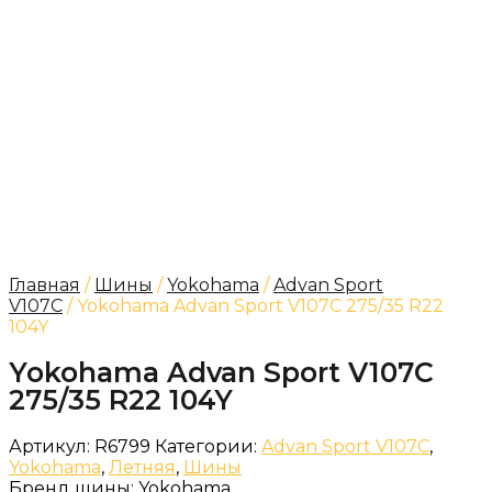
Главная
/
Шины
/
Yokohama
/
Advan Sport
V107C
/ Yokohama Advan Sport V107C 275/35 R22
104Y
Yokohama Advan Sport V107C
275/35 R22 104Y
Артикул:
R6799
Категории:
Advan Sport V107C
,
Yokohama
,
Летняя
,
Шины
Бренд шины:
Yokohama