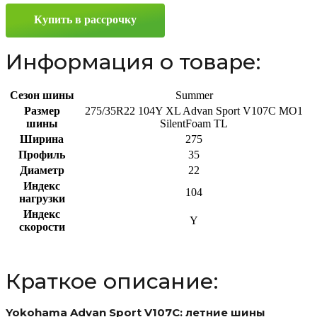
275/35
Купить в рассрочку
R22
104Y
Информация о товаре:
Сезон шины
Summer
Размер
275/35R22 104Y XL Advan Sport V107C MO1
шины
SilentFoam TL
Ширина
275
Профиль
35
Диаметр
22
Индекс
104
нагрузки
Индекс
Y
скорости
Краткое описание:
Yokohama Advan Sport V107C: летние шины