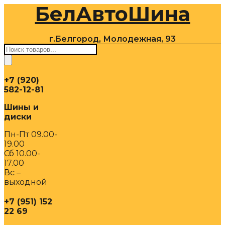
БелАвтоШина
Перейти
к
содержимому
г.Белгород, Молодежная, 93
Поиск
товаров
+7 (920)
582-12-81
Шины и
диски
Пн-Пт 09.00-
19.00
Сб 10.00-
17.00
Вс –
выходной
+7 (951) 152
22 69