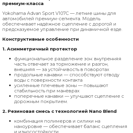
премиум-класса
Yokohama Advan Sport V107C — летние шины для
автомобилей премиум-сегмента. Модель
обеспечивает надёжное сцепление с дорогой и
предсказуемое управление при динамичной езде.
Конструктивные особенности
1. Асимметричный протектор
функциональное разделение зон: внутренняя
часть отвечает за торможение и разгон,
внешняя — за устойчивость в поворотах
продольные канавки — способствуют отводу
воды с поверхности контакта
усиленные плечевые зоны — повышают
стабильность при манёврах
поперечные канавки — улучшают сцепление с
дорожным покрытием.
2. Резиновая смесь с технологией Nano Blend
комбинация полимеров и силики на
наноуровне — обеспечивает баланс сцепления
и износостойкости