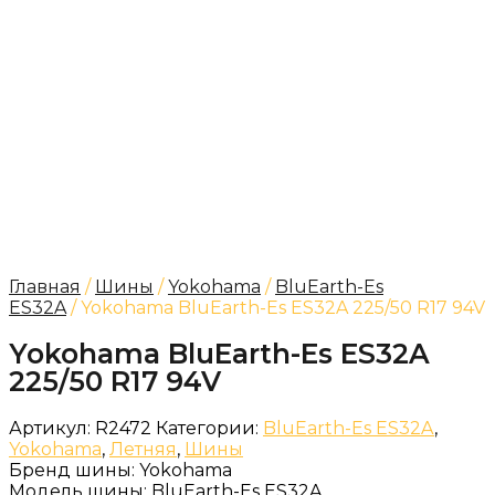
Главная
/
Шины
/
Yokohama
/
BluEarth-Es
ES32A
/ Yokohama BluEarth-Es ES32A 225/50 R17 94V
Yokohama BluEarth-Es ES32A
225/50 R17 94V
Артикул:
R2472
Категории:
BluEarth-Es ES32A
,
Yokohama
,
Летняя
,
Шины
Бренд шины:
Yokohama
Модель шины:
BluEarth-Es ES32A