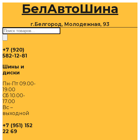
БелАвтоШина
Перейти
к
содержимому
г.Белгород, Молодежная, 93
Поиск
товаров
+7 (920)
582-12-81
Шины и
диски
Пн-Пт 09.00-
19.00
Сб 10.00-
17.00
Вс –
выходной
+7 (951) 152
22 69