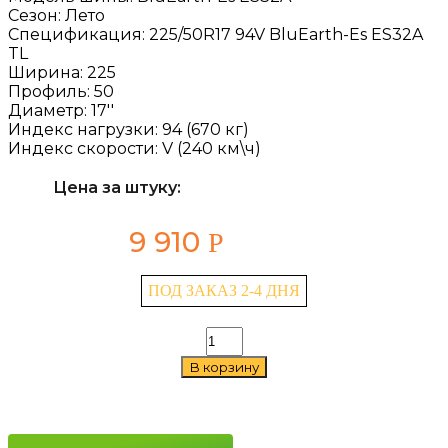
Сезон:
Лето
Спецификация:
225/50R17 94V BluEarth-Es ES32A
TL
Ширина:
225
Профиль:
50
Диаметр:
17''
Индекс нагрузки:
94 (670 кг)
Индекс скорости:
V (240 км\ч)
Цена за штуку:
9 910
Р
ПОД ЗАКАЗ 2-4 ДНЯ
Количество
товара
В корзину
Yokohama
BluEarth-
Es
ES32A
225/50