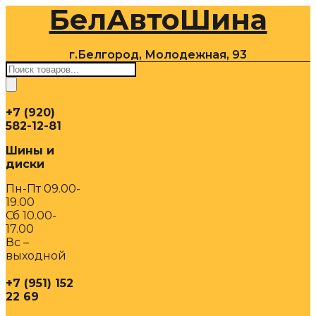
БелАвтоШина
Перейти
к
содержимому
г.Белгород, Молодежная, 93
Поиск
товаров
+7 (920)
582-12-81
Шины и
диски
Пн-Пт 09.00-
19.00
Сб 10.00-
17.00
Вс –
выходной
+7 (951) 152
22 69