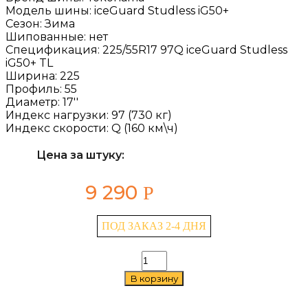
Модель шины:
iceGuard Studless iG50+
Сезон:
Зима
Шипованные:
нет
Спецификация:
225/55R17 97Q iceGuard Studless
iG50+ TL
Ширина:
225
Профиль:
55
Диаметр:
17''
Индекс нагрузки:
97 (730 кг)
Индекс скорости:
Q (160 км\ч)
Цена за штуку:
9 290
Р
ПОД ЗАКАЗ 2-4 ДНЯ
Количество
товара
В корзину
Yokohama
iceGuard
Studless