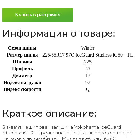
iG50+
225/55
Купить в рассрочку
R17
97Q
Информация о товаре:
Сезон шины
Winter
Размер шины
225/55R17 97Q iceGuard Studless iG50+ TL
Ширина
225
Профиль
55
Диаметр
17
Индекс нагрузки
97
Индекс скорости
Q
Краткое описание:
Зимняя нешипованная шина Yokohama iceGuard
Studless iG50+ предназначена для широкого спектра
легковых автомобилей. Модель iceGuard iG50+