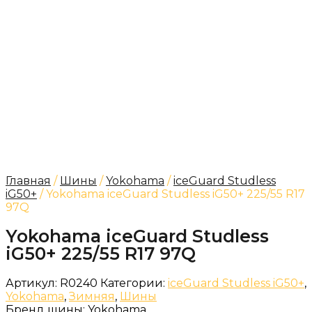
Главная
/
Шины
/
Yokohama
/
iceGuard Studless
iG50+
/ Yokohama iceGuard Studless iG50+ 225/55 R17
97Q
Yokohama iceGuard Studless
iG50+ 225/55 R17 97Q
Артикул:
R0240
Категории:
iceGuard Studless iG50+
,
Yokohama
,
Зимняя
,
Шины
Бренд шины:
Yokohama