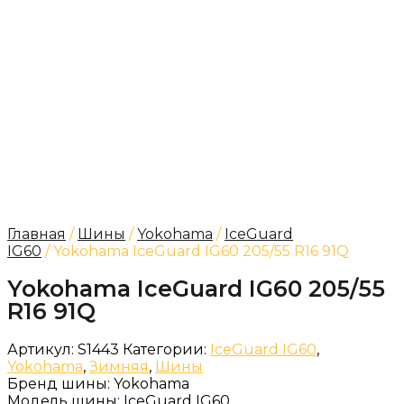
Главная
/
Шины
/
Yokohama
/
IceGuard
IG60
/ Yokohama IceGuard IG60 205/55 R16 91Q
Yokohama IceGuard IG60 205/55
R16 91Q
Артикул:
S1443
Категории:
IceGuard IG60
,
Yokohama
,
Зимняя
,
Шины
Бренд шины:
Yokohama
Модель шины:
IceGuard IG60