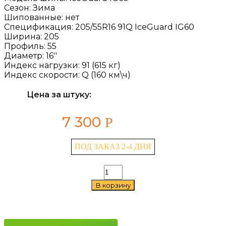
Сезон:
Зима
Шипованные:
нет
Спецификация:
205/55R16 91Q IceGuard IG60
Ширина:
205
Профиль:
55
Диаметр:
16''
Индекс нагрузки:
91 (615 кг)
Индекс скорости:
Q (160 км\ч)
Цена за штуку:
7 300
Р
ПОД ЗАКАЗ 2-4 ДНЯ
Количество
товара
В корзину
Yokohama
IceGuard
IG60
205/55
R16