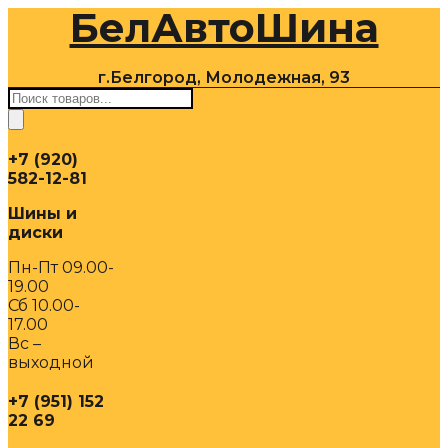
БелАвтоШина
Перейти
к
содержимому
г.Белгород, Молодежная, 93
Поиск
товаров
+7 (920)
582-12-81
Шины и
диски
Пн-Пт 09.00-
19.00
Сб 10.00-
17.00
Вс –
выходной
+7 (951) 152
22 69