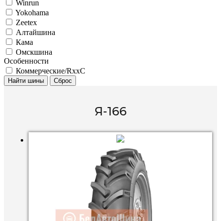
Winrun
Yokohama
Zeetex
Алтайшина
Кама
Омскшина
Особенности
Коммерческие/RxxC
Найти шины
Сброс
Я-166