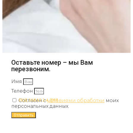
Оставьте номер – мы Вам
перезвоним.
Имя
Телефон
Согласен с
условиями обработки
моих
ПОД ЗАКАЗ 2-4 ДНЯ
персональных данных.
Отправить