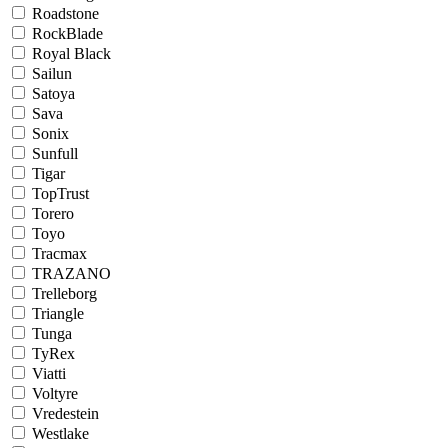
Roadstone
RockBlade
Royal Black
Sailun
Satoya
Sava
Sonix
Sunfull
Tigar
TopTrust
Torero
Toyo
Tracmax
TRAZANO
Trelleborg
Triangle
Tunga
TyRex
Viatti
Voltyre
Vredestein
Westlake