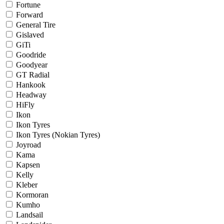
Fortune
Forward
General Tire
Gislaved
GiTi
Goodride
Goodyear
GT Radial
Hankook
Headway
HiFly
Ikon
Ikon Tyres
Ikon Tyres (Nokian Tyres)
Joyroad
Kama
Kapsen
Kelly
Kleber
Kormoran
Kumho
Landsail