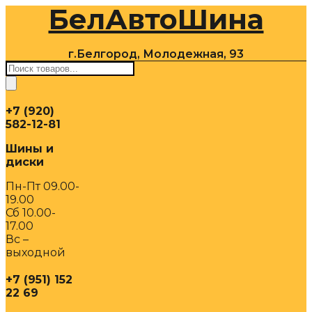
БелАвтоШина
Перейти
к
содержимому
г.Белгород, Молодежная, 93
Поиск
товаров
+7 (920)
582-12-81
Шины и
диски
Пн-Пт 09.00-
19.00
Сб 10.00-
17.00
Вс –
выходной
+7 (951) 152
22 69