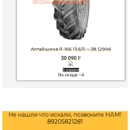
Алтайшина Я-166 13.6/0 —38 129A6
30 090
Р
В корзину
На складе >4
Не нашли что искали, позвоните НАМ!
89205821281