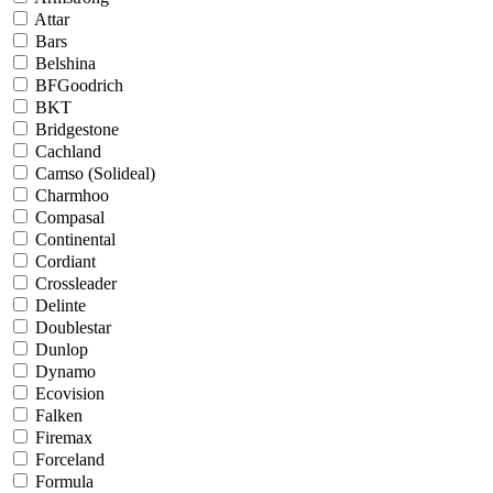
Attar
Bars
Belshina
BFGoodrich
BKT
Bridgestone
Cachland
Camso (Solideal)
Charmhoo
Compasal
Continental
Cordiant
Crossleader
Delinte
Doublestar
Dunlop
Dynamo
Ecovision
Falken
Firemax
Forceland
Formula