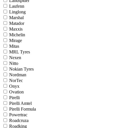
Landspider
Laufenn
Linglong
Marshal
Matador
Maxxis
Michelin
Mirage
Mitas
MRL Tyres
Nexen
Nitto
Nokian Tyres
Nordman
NorTec
Onyx
Ovation
Pirelli
Pirelli Amtel
Pirelli Formula
Powertrac
Roadcruza
Roadking