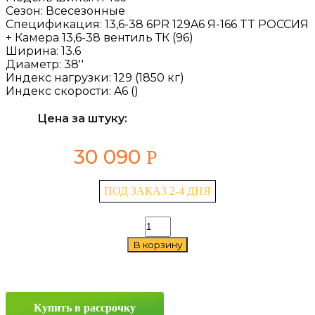
Сезон:
Всесезонные
Спецификация:
13,6-38 6PR 129A6 Я-166 TT РОССИЯ
+ Камера 13,6-38 вентиль ТК (96)
Ширина:
13.6
Диаметр:
38''
Индекс нагрузки:
129 (1850 кг)
Индекс скорости:
A6 ()
Цена за штуку:
30 090
Р
ПОД ЗАКАЗ 2-4 ДНЯ
Количество
товара
В корзину
Алтайшина
Я-166
13.6/0
—
38
Купить в рассрочку
129A6