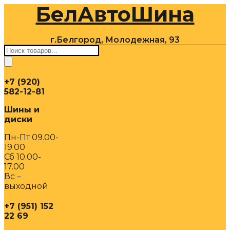
БелАвтоШина
Перейти
к
содержимому
г.Белгород, Молодежная, 93
Поиск
товаров
+7 (920)
582-12-81
Шины и
диски
Пн-Пт 09.00-
19.00
Сб 10.00-
17.00
Вс –
выходной
+7 (951) 152
22 69