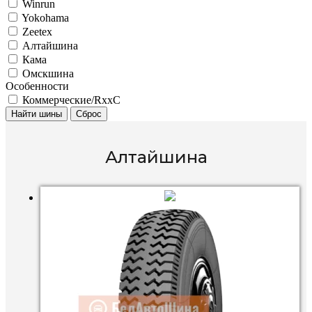
Winrun
Yokohama
Zeetex
Алтайшина
Кама
Омскшина
Особенности
Коммерческие/RxxC
Найти шины
Сброс
Алтайшина