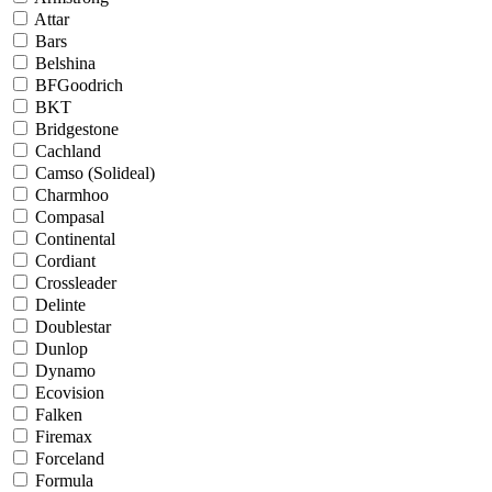
Attar
Bars
Belshina
BFGoodrich
BKT
Bridgestone
Cachland
Camso (Solideal)
Charmhoo
Compasal
Continental
Cordiant
Crossleader
Delinte
Doublestar
Dunlop
Dynamo
Ecovision
Falken
Firemax
Forceland
Formula