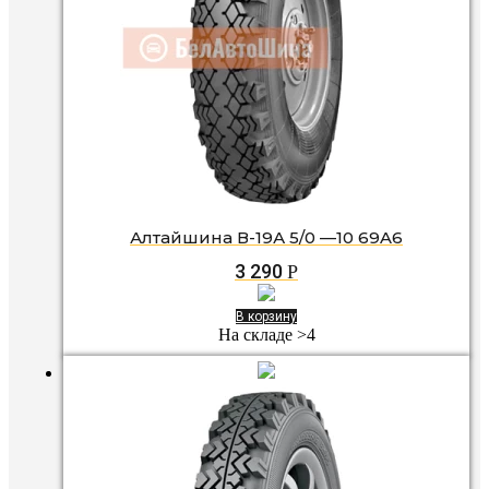
Алтайшина В-19А 5/0 —10 69A6
3 290
Р
В корзину
На складе >4