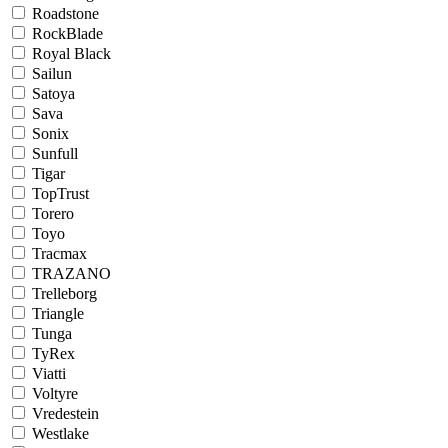
Roadstone
RockBlade
Royal Black
Sailun
Satoya
Sava
Sonix
Sunfull
Tigar
TopTrust
Torero
Toyo
Tracmax
TRAZANO
Trelleborg
Triangle
Tunga
TyRex
Viatti
Voltyre
Vredestein
Westlake