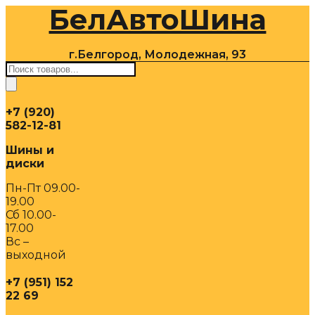
БелАвтоШина
Перейти
к
содержимому
г.Белгород, Молодежная, 93
Поиск
товаров
+7 (920)
582-12-81
Шины и
диски
Пн-Пт 09.00-
19.00
Сб 10.00-
17.00
Вс –
выходной
+7 (951) 152
22 69