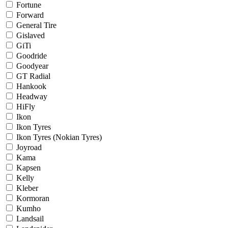
Fortune
Forward
General Tire
Gislaved
GiTi
Goodride
Goodyear
GT Radial
Hankook
Headway
HiFly
Ikon
Ikon Tyres
Ikon Tyres (Nokian Tyres)
Joyroad
Kama
Kapsen
Kelly
Kleber
Kormoran
Kumho
Landsail