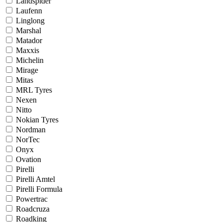
Landspider
Laufenn
Linglong
Marshal
Matador
Maxxis
Michelin
Mirage
Mitas
MRL Tyres
Nexen
Nitto
Nokian Tyres
Nordman
NorTec
Onyx
Ovation
Pirelli
Pirelli Amtel
Pirelli Formula
Powertrac
Roadcruza
Roadking