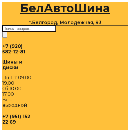
БелАвтоШина
Перейти
к
содержимому
г.Белгород, Молодежная, 93
Поиск
товаров
+7 (920)
582-12-81
Шины и
диски
Пн-Пт 09.00-
19.00
Сб 10.00-
17.00
Вс –
выходной
+7 (951) 152
22 69