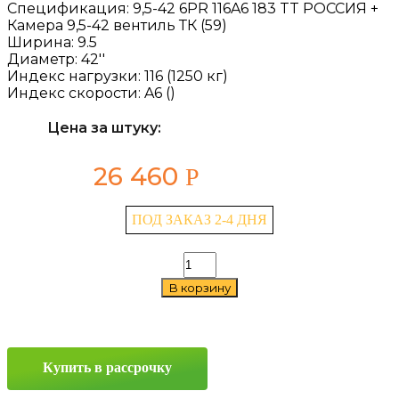
Спецификация:
9,5-42 6PR 116A6 183 TT РОССИЯ +
Камера 9,5-42 вентиль ТК (59)
Ширина:
9.5
Диаметр:
42''
Индекс нагрузки:
116 (1250 кг)
Индекс скорости:
A6 ()
Цена за штуку:
26 460
Р
ПОД ЗАКАЗ 2-4 ДНЯ
Количество
товара
В корзину
Алтайшина
183
9.5/0
—
42
Купить в рассрочку
116A6