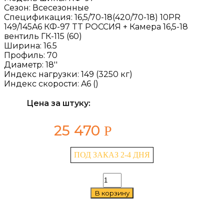
Сезон:
Всесезонные
Спецификация:
16,5/70-18(420/70-18) 10PR
149/145A6 КФ-97 TT РОССИЯ + Камера 16,5-18
вентиль ГК-115 (60)
Ширина:
16.5
Профиль:
70
Диаметр:
18''
Индекс нагрузки:
149 (3250 кг)
Индекс скорости:
A6 ()
Цена за штуку:
25 470
Р
ПОД ЗАКАЗ 2-4 ДНЯ
Количество
товара
В корзину
Алтайшина
КФ-97
16.5/70
—