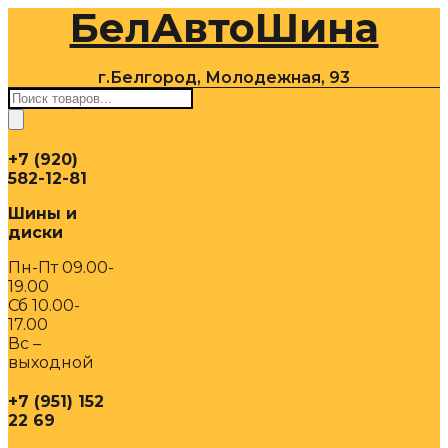
БелАвтоШина
Перейти
к
содержимому
г.Белгород, Молодежная, 93
Поиск
товаров
+7 (920)
582-12-81
Шины и
диски
Пн-Пт 09.00-
19.00
Сб 10.00-
17.00
Вс –
выходной
+7 (951) 152
22 69