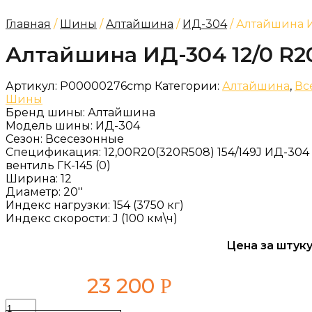
Главная
/
Шины
/
Алтайшина
/
ИД-304
/ Алтайшина И
Алтайшина ИД-304 12/0 R20
Артикул:
Р00000276cmp
Категории:
Алтайшина
,
Вс
Шины
Бренд шины:
Алтайшина
Модель шины:
ИД-304
Сезон:
Всесезонные
Спецификация:
12,00R20(320R508) 154/149J ИД-304 
вентиль ГК-145 (0)
Ширина:
12
Диаметр:
20''
Индекс нагрузки:
154 (3750 кг)
Индекс скорости:
J (100 км\ч)
Цена за штуку
23 200
Р
Количество