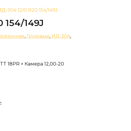
Д-304 12/0 R20 154/149J
 154/149J
есезонная
,
Грузовые
,
ИД-304
,
TT 18PR + Камера 12,00-20
: