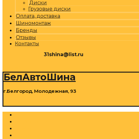
Диски
Грузовые диски
Оплата, доставка
Шиномонтаж
Бренды
Отзывы
Контакты
31shina@list.ru
0
Р
Cart
БелАвтоШина
г.Белгород, Молодежная, 93
0
Р
Cart
Шины
Грузовые шины
Диски
Грузовые диски