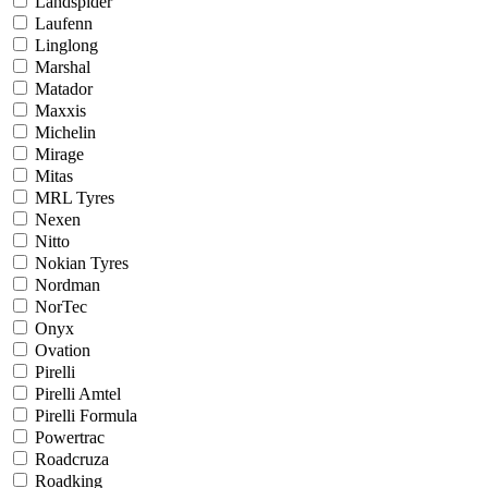
Landspider
Laufenn
Linglong
Marshal
Matador
Maxxis
Michelin
Mirage
Mitas
MRL Tyres
Nexen
Nitto
Nokian Tyres
Nordman
NorTec
Onyx
Ovation
Pirelli
Pirelli Amtel
Pirelli Formula
Powertrac
Roadcruza
Roadking