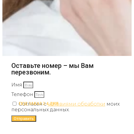
Оставьте номер – мы Вам
перезвоним.
Имя
Телефон
Согласен с
условиями обработки
моих
ПОД ЗАКАЗ 2-4 ДНЯ
ПОД ЗАКАЗ 2-4 ДНЯ
персональных данных.
Отправить