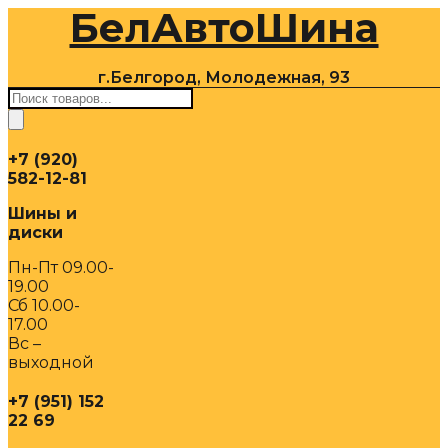
БелАвтоШина
Перейти
к
содержимому
г.Белгород, Молодежная, 93
Поиск
товаров
+7 (920)
582-12-81
Шины и
диски
Пн-Пт 09.00-
19.00
Сб 10.00-
17.00
Вс –
выходной
+7 (951) 152
22 69