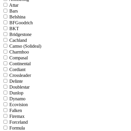
Attar
Bars
Belshina
BFGoodrich
BKT
Bridgestone
Cachland
Camso (Solideal)
Charmhoo
Compasal
Continental
Cordiant
Crossleader
Delinte
Doublestar
Dunlop
Dynamo
Ecovision
Falken
Firemax
Forceland
Formula