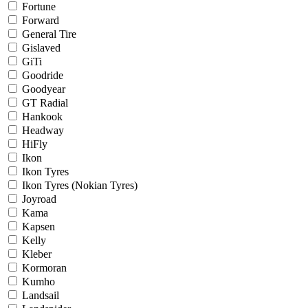
Fortune
Forward
General Tire
Gislaved
GiTi
Goodride
Goodyear
GT Radial
Hankook
Headway
HiFly
Ikon
Ikon Tyres
Ikon Tyres (Nokian Tyres)
Joyroad
Kama
Kapsen
Kelly
Kleber
Kormoran
Kumho
Landsail