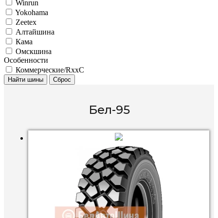
Winrun
Yokohama
Zeetex
Алтайшина
Кама
Омскшина
Особенности
Коммерческие/RxxC
Найти шины
Сброс
Бел-95