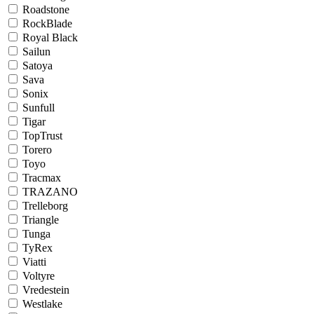
Roadstone
RockBlade
Royal Black
Sailun
Satoya
Sava
Sonix
Sunfull
Tigar
TopTrust
Torero
Toyo
Tracmax
TRAZANO
Trelleborg
Triangle
Tunga
TyRex
Viatti
Voltyre
Vredestein
Westlake