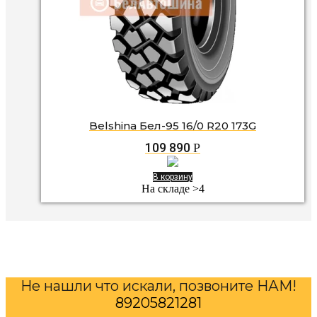
Belshina Бел-95 16/0 R20 173G
109 890
Р
В корзину
На складе >4
Не нашли что искали, позвоните НАМ!
89205821281