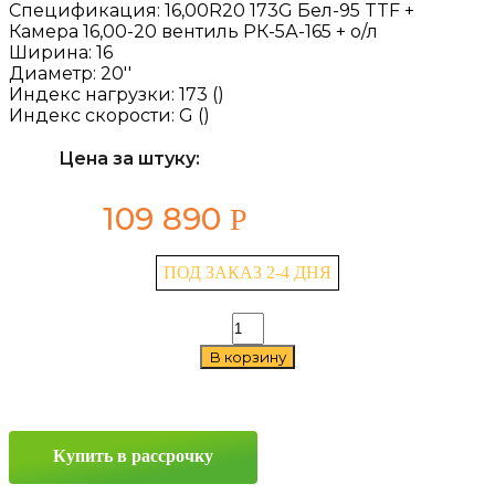
Спецификация:
16,00R20 173G Бел-95 TTF +
Камера 16,00-20 вентиль РК-5А-165 + о/л
Ширина:
16
Диаметр:
20''
Индекс нагрузки:
173 ()
Индекс скорости:
G ()
Цена за штуку:
109 890
Р
ПОД ЗАКАЗ 2-4 ДНЯ
Количество
товара
В корзину
Belshina
Бел-95
16/0
R20
173G
Купить в рассрочку