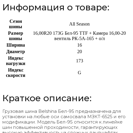
Информация о товаре:
Сезон
All Season
шины
Размер
16,00R20 173G Бел-95 TTF + Камера 16,00-20
шины
вентиль РК-5А-165 + о/л
Ширина
16
Диаметр
20
Индекс
173
нагрузки
Индекс
G
скорости
Краткое описание:
Грузовая шина Belshina Бел-95 предназначена для
установки на любые оси самосвала МЗКТ-6525 и его
модификации. Модель Бел-95 относится к линейке
шин повышенной проходимости, гарантирующих
высокую эффективность на сложных ландшафтах.