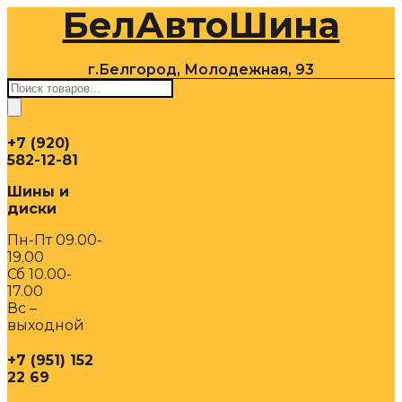
БелАвтоШина
Перейти
к
содержимому
г.Белгород, Молодежная, 93
Поиск
товаров
+7 (920)
582-12-81
Шины и
диски
Пн-Пт 09.00-
19.00
Сб 10.00-
17.00
Вс –
выходной
+7 (951) 152
22 69