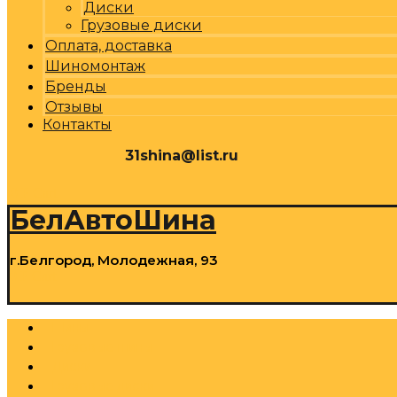
Диски
Грузовые диски
Оплата, доставка
Шиномонтаж
Бренды
Отзывы
Контакты
31shina@list.ru
0
Р
Cart
БелАвтоШина
г.Белгород, Молодежная, 93
0
Р
Cart
Шины
Грузовые шины
Диски
Грузовые диски