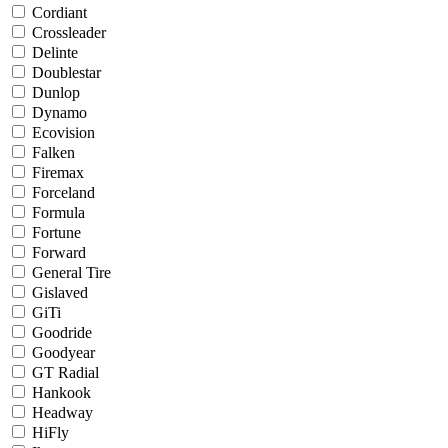
Cordiant
Crossleader
Delinte
Doublestar
Dunlop
Dynamo
Ecovision
Falken
Firemax
Forceland
Formula
Fortune
Forward
General Tire
Gislaved
GiTi
Goodride
Goodyear
GT Radial
Hankook
Headway
HiFly