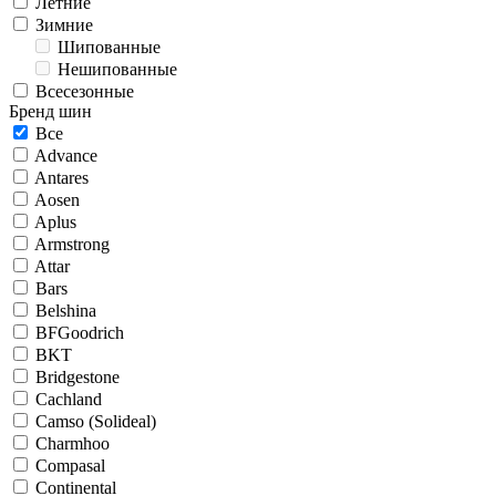
Летние
Зимние
Шипованные
Нешипованные
Всесезонные
Бренд шин
Все
Advance
Antares
Aosen
Aplus
Armstrong
Attar
Bars
Belshina
BFGoodrich
BKT
Bridgestone
Cachland
Camso (Solideal)
Charmhoo
Compasal
Continental