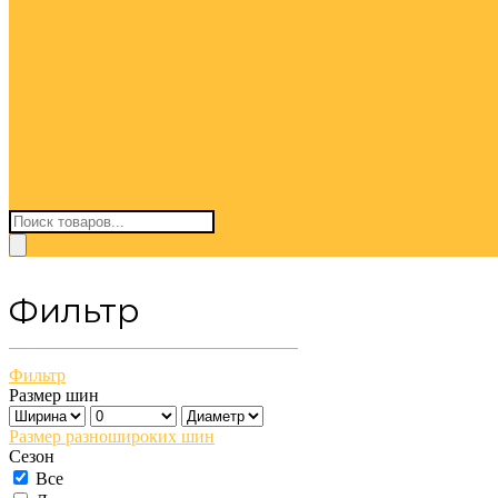
Поиск
товаров
Фильтр
Фильтр
Размер шин
Размер разношироких шин
Сезон
Все