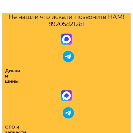
Не нашли что искали, позвоните НАМ!
89205821281
Диски
и
шины
СТО и
запчасти