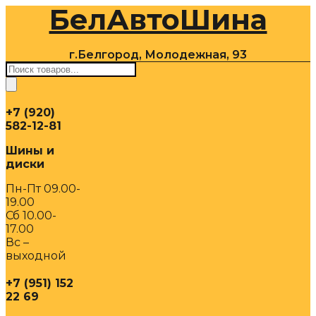
БелАвтоШина
Перейти
к
содержимому
г.Белгород, Молодежная, 93
Поиск
товаров
+7 (920)
582-12-81
Шины и
диски
Пн-Пт 09.00-
19.00
Сб 10.00-
17.00
Вс –
выходной
+7 (951) 152
22 69