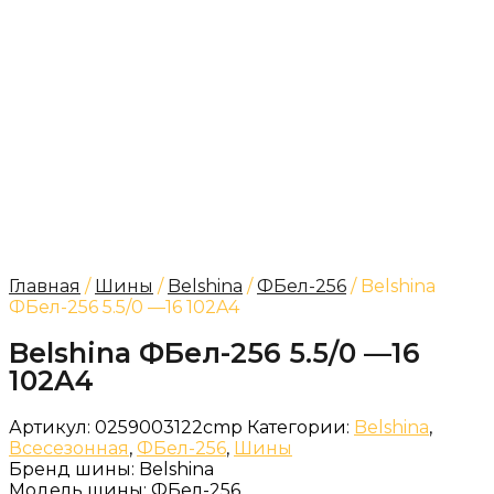
Главная
/
Шины
/
Belshina
/
ФБел-256
/ Belshina
ФБел-256 5.5/0 —16 102A4
Belshina ФБел-256 5.5/0 —16
102A4
Артикул:
0259003122cmp
Категории:
Belshina
,
Всесезонная
,
ФБел-256
,
Шины
Бренд шины:
Belshina
Модель шины:
ФБел-256