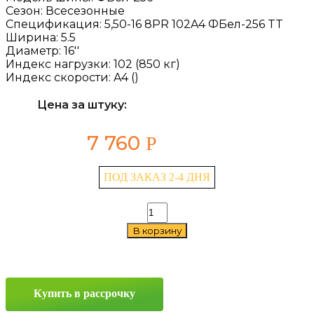
Сезон:
Всесезонные
Спецификация:
5,50-16 8PR 102A4 ФБел-256 TT
Ширина:
5.5
Диаметр:
16''
Индекс нагрузки:
102 (850 кг)
Индекс скорости:
A4 ()
Цена за штуку:
7 760
Р
ПОД ЗАКАЗ 2-4 ДНЯ
Количество
товара
В корзину
Belshina
ФБел-256
5.5/0
—
16
Купить в рассрочку
102A4