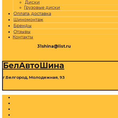
Диски
Грузовые диски
Оплата, доставка
Шиномонтаж
Бренды
Отзывы
Контакты
31shina@list.ru
0
Р
Cart
БелАвтоШина
г.Белгород, Молодежная, 93
0
Р
Cart
Шины
Грузовые шины
Диски
Грузовые диски