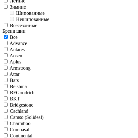
Летние
Зимние
Шипованные
Нешипованные
Всесезонные
Бренд шин
Все
Advance
Antares
Aosen
Aplus
Armstrong
Attar
Bars
Belshina
BFGoodrich
BKT
Bridgestone
Cachland
Camso (Solideal)
Charmhoo
Compasal
Continental