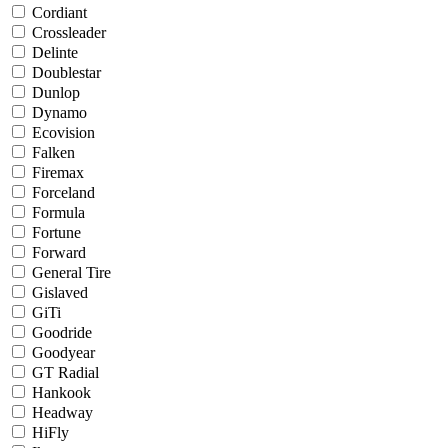
Cordiant
Crossleader
Delinte
Doublestar
Dunlop
Dynamo
Ecovision
Falken
Firemax
Forceland
Formula
Fortune
Forward
General Tire
Gislaved
GiTi
Goodride
Goodyear
GT Radial
Hankook
Headway
HiFly