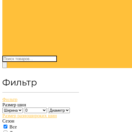
Поиск
товаров
Фильтр
Фильтр
Размер шин
Размер разношироких шин
Сезон
Все