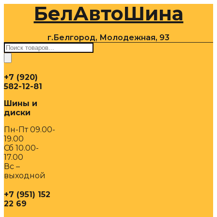
БелАвтоШина
Перейти
к
содержимому
г.Белгород, Молодежная, 93
Поиск
товаров
+7 (920)
582-12-81
Шины и
диски
Пн-Пт 09.00-
19.00
Сб 10.00-
17.00
Вс –
выходной
+7 (951) 152
22 69