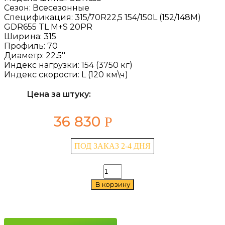
Сезон:
Всесезонные
Спецификация:
315/70R22,5 154/150L (152/148M)
GDR655 TL M+S 20PR
Ширина:
315
Профиль:
70
Диаметр:
22.5''
Индекс нагрузки:
154 (3750 кг)
Индекс скорости:
L (120 км\ч)
Цена за штуку:
36 830
Р
ПОД ЗАКАЗ 2-4 ДНЯ
Количество
товара
В корзину
GiTi
GDR655
315/70
R22.5
154/150L