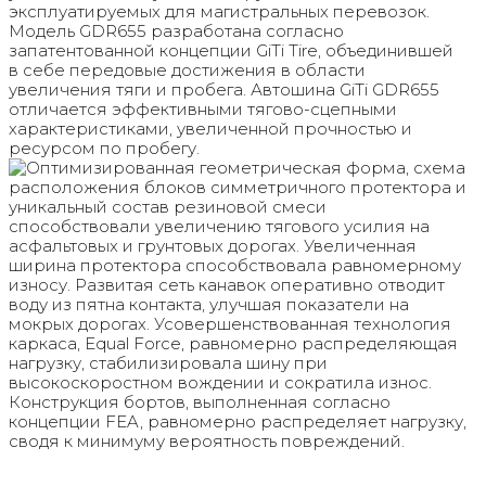
эксплуатируемых для магистральных перевозок.
Модель GDR655 разработана согласно
запатентованной концепции GiTi Tire, объединившей
в себе передовые достижения в области
увеличения тяги и пробега. Автошина GiTi GDR655
отличается эффективными тягово-сцепными
характеристиками, увеличенной прочностью и
ресурсом по пробегу.
Оптимизированная геометрическая форма, схема
расположения блоков симметричного протектора и
уникальный состав резиновой смеси
способствовали увеличению тягового усилия на
асфальтовых и грунтовых дорогах. Увеличенная
ширина протектора способствовала равномерному
износу. Развитая сеть канавок оперативно отводит
воду из пятна контакта, улучшая показатели на
мокрых дорогах. Усовершенствованная технология
каркаса, Equal Force, равномерно распределяющая
нагрузку, стабилизировала шину при
высокоскоростном вождении и сократила износ.
Конструкция бортов, выполненная согласно
концепции FEA, равномерно распределяет нагрузку,
сводя к минимуму вероятность повреждений.