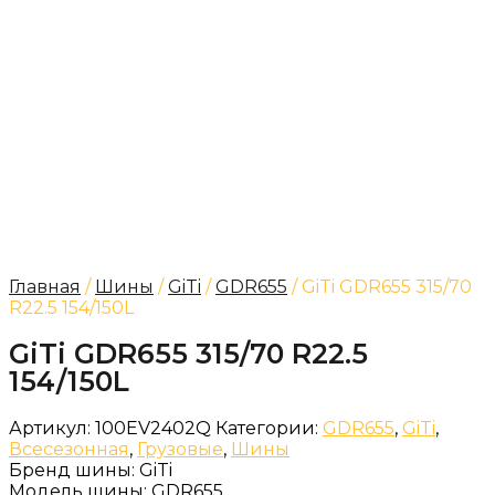
Главная
/
Шины
/
GiTi
/
GDR655
/ GiTi GDR655 315/70
R22.5 154/150L
GiTi GDR655 315/70 R22.5
154/150L
Артикул:
100EV2402Q
Категории:
GDR655
,
GiTi
,
Всесезонная
,
Грузовые
,
Шины
Бренд шины:
GiTi
Модель шины:
GDR655