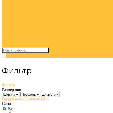
Поиск
товаров
Фильтр
Фильтр
Размер шин
Размер разношироких шин
Сезон
Все