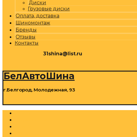
Диски
Грузовые диски
Оплата, доставка
Шиномонтаж
Бренды
Отзывы
Контакты
31shina@list.ru
0
Р
Cart
БелАвтоШина
г.Белгород, Молодежная, 93
0
Р
Cart
Шины
Грузовые шины
Диски
Грузовые диски