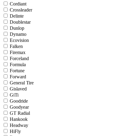
Cordiant
Crossleader
Delinte
Doublestar
Dunlop
Dynamo
Ecovision
Falken
Firemax
Forceland
Formula
Fortune
Forward
General Tire
Gislaved
GiTi
Goodride
Goodyear
GT Radial
Hankook
Headway
HiFly