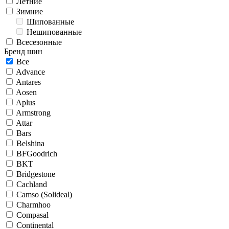
Летние
Зимние
Шипованные
Нешипованные
Всесезонные
Бренд шин
Все
Advance
Antares
Aosen
Aplus
Armstrong
Attar
Bars
Belshina
BFGoodrich
BKT
Bridgestone
Cachland
Camso (Solideal)
Charmhoo
Compasal
Continental