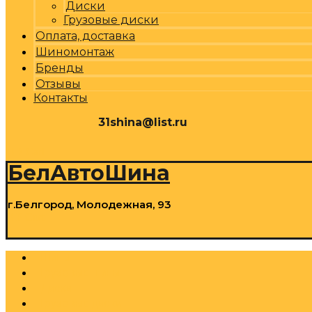
Диски
Грузовые диски
Оплата, доставка
Шиномонтаж
Бренды
Отзывы
Контакты
31shina@list.ru
0
Р
Cart
БелАвтоШина
г.Белгород, Молодежная, 93
0
Р
Cart
Шины
Грузовые шины
Диски
Грузовые диски