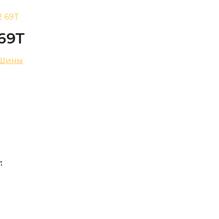
2 69T
 69T
Шины
: