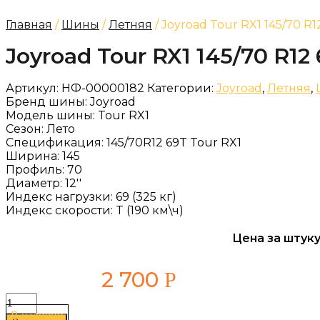
Главная
/
Шины
/
Летняя
/ Joyroad Tour RX1 145/70 R1
Joyroad Tour RX1 145/70 R12
Артикул:
НФ-00000182
Категории:
Joyroad
,
Летняя
,
Бренд шины:
Joyroad
Модель шины:
Tour RX1
Сезон:
Лето
Спецификация:
145/70R12 69T Tour RX1
Ширина:
145
Профиль:
70
Диаметр:
12''
Индекс нагрузки:
69 (325 кг)
Индекс скорости:
T (190 км\ч)
Цена за штуку
2 700
Р
Количество
товара
В наличии