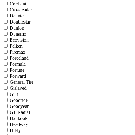
Cordiant
Crossleader
Delinte
Doublestar
Dunlop
Dynamo
Ecovision
Falken
Firemax
Forceland
Formula
Fortune
Forward
General Tire
Gislaved
GiTi
Goodride
Goodyear
GT Radial
Hankook
Headway
HiFly