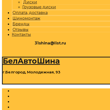
Диски
Грузовые диски
Оплата, доставка
Шиномонтаж
Бренды
Отзывы
Контакты
31shina@list.ru
0
Р
Cart
БелАвтоШина
г.Белгород, Молодежная, 93
0
Р
Cart
Шины
Грузовые шины
Диски
Грузовые диски