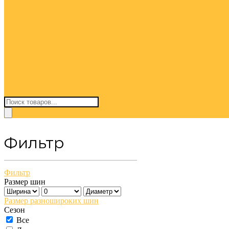
Поиск
товаров
Фильтр
Фильтр
Размер шин
Размер разношироких шин
Сезон
Все