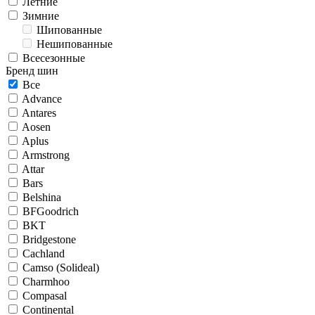
Летние
Зимние
Шипованные
Нешипованные
Всесезонные
Бренд шин
Все
Advance
Antares
Aosen
Aplus
Armstrong
Attar
Bars
Belshina
BFGoodrich
BKT
Bridgestone
Cachland
Camso (Solideal)
Charmhoo
Compasal
Continental