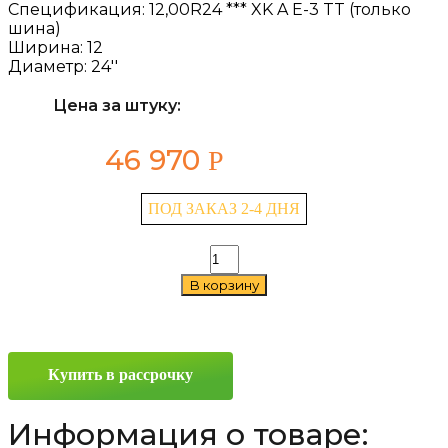
Спецификация:
12,00R24 *** XK A E-3 TT (только
шина)
Ширина:
12
Диаметр:
24''
Цена за штуку:
46 970
Р
ПОД ЗАКАЗ 2-4 ДНЯ
Количество
товара
В корзину
Michelin
XK
A
12/0
R24
Купить в рассрочку
Информация о товаре: