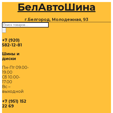
БелАвтоШина
Перейти
к
содержимому
г.Белгород, Молодежная, 93
Поиск
товаров
+7 (920)
582-12-81
Шины и
диски
Пн-Пт 09.00-
19.00
Сб 10.00-
17.00
Вс –
выходной
+7 (951) 152
22 69