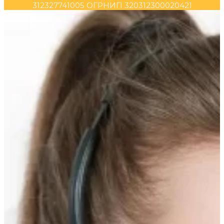
312327741005 ОГРНИП 320312300020421
Прокрутка
вверх