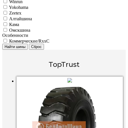
Winrun
Yokohama
Zeetex
Алтайшина
Кама
Омскшина
Особенности
Коммерческие/RxxC
Найти шины
Сброс
TopTrust