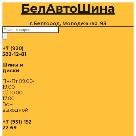
БелАвтоШина
Перейти
к
содержимому
г.Белгород, Молодежная, 93
Поиск
товаров
+7 (920)
582-12-81
Шины и
диски
Пн-Пт 09.00-
19.00
Сб 10.00-
17.00
Вс –
выходной
+7 (951) 152
22 69