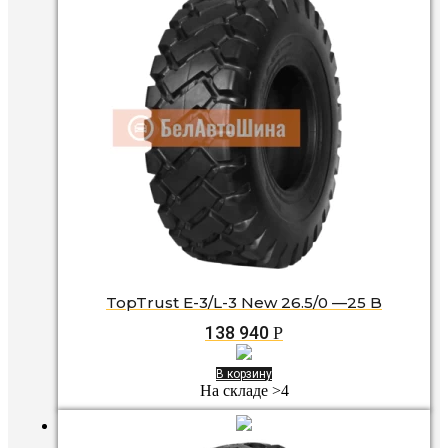
TopTrust E-3/L-3 New 26.5/0 —25 B
138 940
Р
В корзину
На складе >4