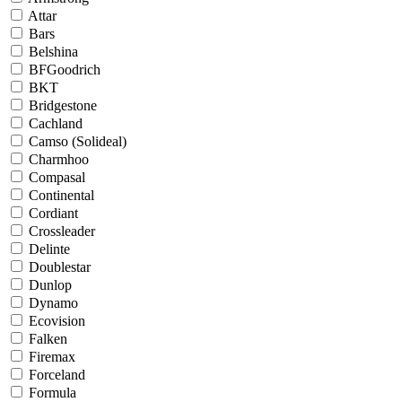
Attar
Bars
Belshina
BFGoodrich
BKT
Bridgestone
Cachland
Camso (Solideal)
Charmhoo
Compasal
Continental
Cordiant
Crossleader
Delinte
Doublestar
Dunlop
Dynamo
Ecovision
Falken
Firemax
Forceland
Formula