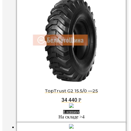
TopTrust G2 15.5/0 —25
34 440
Р
В корзину
На складе >4