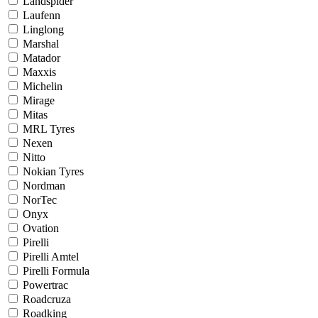
Landspider
Laufenn
Linglong
Marshal
Matador
Maxxis
Michelin
Mirage
Mitas
MRL Tyres
Nexen
Nitto
Nokian Tyres
Nordman
NorTec
Onyx
Ovation
Pirelli
Pirelli Amtel
Pirelli Formula
Powertrac
Roadcruza
Roadking