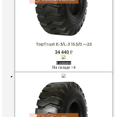
TopTrust E-3/L-3 15.5/0 —25
34 440
Р
В корзину
На складе >4