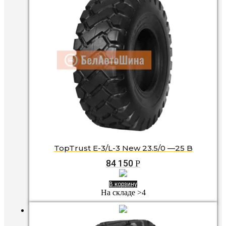
TopTrust E-3/L-3 New 23.5/0 —25 B
84 150
Р
В корзину
На складе >4