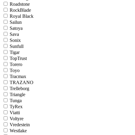
Roadstone
RockBlade
Royal Black
Sailun
Satoya
Sava
Sonix
Sunfull
Tigar
TopTrust
Torero
Toyo
Tracmax
TRAZANO
Trelleborg
Triangle
Tunga
TyRex
Viatti
Voltyre
Vredestein
Westlake