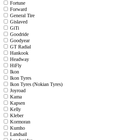
Fortune
Forward
General Tire
Gislaved
GiTi
Goodride
Goodyear
GT Radial
Hankook
Headway
HiFly
Ikon
Ikon Tyres
Ikon Tyres (Nokian Tyres)
Joyroad
Kama
Kapsen
Kelly
Kleber
Kormoran
Kumho
Landsail