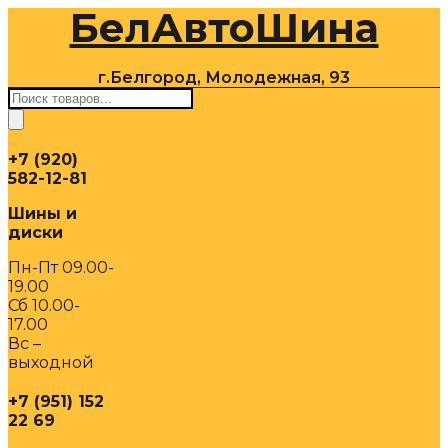
БелАвтоШина
Перейти
к
содержимому
г.Белгород, Молодежная, 93
Поиск
товаров
+7 (920)
582-12-81
Шины и
диски
Пн-Пт 09.00-
19.00
Сб 10.00-
17.00
Вс –
выходной
+7 (951) 152
22 69