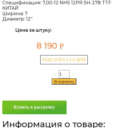
Спецификация:
7,00-12 NHS 12PR SH-278 TTF
КИТАЙ
Ширина:
7
Диаметр:
12''
Цена за штуку:
8 190
Р
ПОД ЗАКАЗ 2-4 ДНЯ
Количество
товара
В корзину
TopTrust
SH-
278
7/0
—
Купить в рассрочку
12
Информация о товаре: